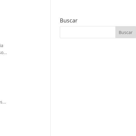
Buscar
ia
o...
...