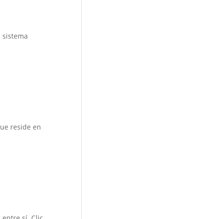
l sistema
ue reside en
ntre sí. Clic