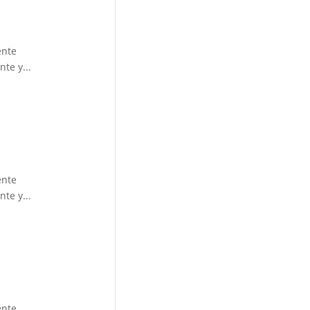
ente
te y...
ente
te y...
ente