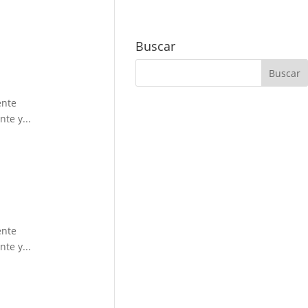
Buscar
ente
te y...
ente
te y...